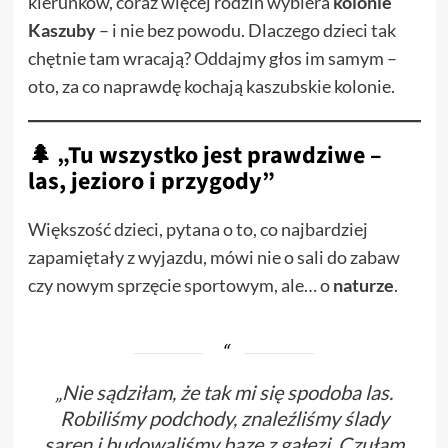
kierunków, coraz więcej rodzin wybiera
kolonie
Kaszuby
– i nie bez powodu. Dlaczego dzieci tak
chętnie tam wracają? Oddajmy głos im samym –
oto, za co naprawdę kochają kaszubskie kolonie.
🌲 „Tu wszystko jest prawdziwe –
las, jezioro i przygody”
Większość dzieci, pytana o to, co najbardziej
zapamiętały z wyjazdu, mówi nie o sali do zabaw
czy nowym sprzęcie sportowym, ale… o
naturze
.
„Nie sądziłam, że tak mi się spodoba las.
Robiliśmy podchody, znaleźliśmy ślady
saren i budowaliśmy bazę z gałęzi. Czułam