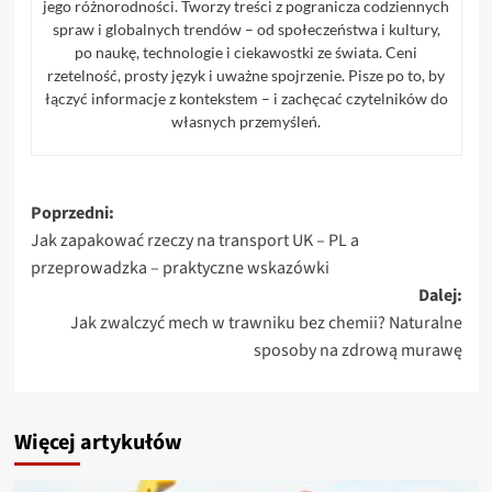
jego różnorodności. Tworzy treści z pogranicza codziennych
spraw i globalnych trendów – od społeczeństwa i kultury,
po naukę, technologie i ciekawostki ze świata. Ceni
rzetelność, prosty język i uważne spojrzenie. Pisze po to, by
łączyć informacje z kontekstem – i zachęcać czytelników do
własnych przemyśleń.
Zobacz
Poprzedni:
Jak zapakować rzeczy na transport UK – PL a
wpisy
przeprowadzka – praktyczne wskazówki
Dalej:
Jak zwalczyć mech w trawniku bez chemii? Naturalne
sposoby na zdrową murawę
Więcej artykułów