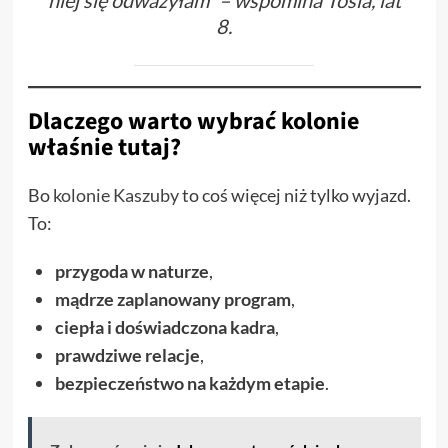
niej się odważyłam” – wspomina Tosia, lat
8.
Dlaczego warto wybrać kolonie
właśnie tutaj?
Bo
kolonie Kaszuby
to coś więcej niż tylko wyjazd.
To:
przygoda w naturze
,
mądrze zaplanowany program
,
ciepła i doświadczona kadra
,
prawdziwe relacje
,
bezpieczeństwo na każdym etapie
.