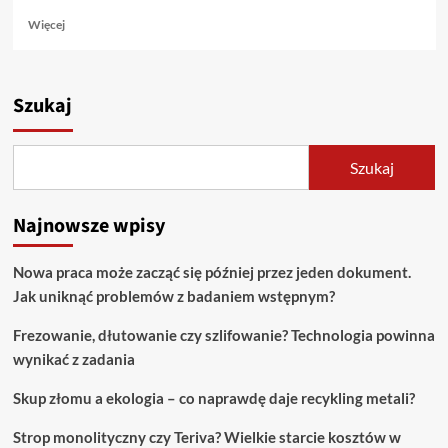
Dowiedz
Więcej
się
więcej
o
Najnowsze
Szukaj
trendy
w
pielęgnacji
Szukaj
skóry
na
2023
Najnowsze wpisy
rok
Nowa praca może zacząć się później przez jeden dokument.
Jak uniknąć problemów z badaniem wstępnym?
Frezowanie, dłutowanie czy szlifowanie? Technologia powinna
wynikać z zadania
Skup złomu a ekologia – co naprawdę daje recykling metali?
Strop monolityczny czy Teriva? Wielkie starcie kosztów w