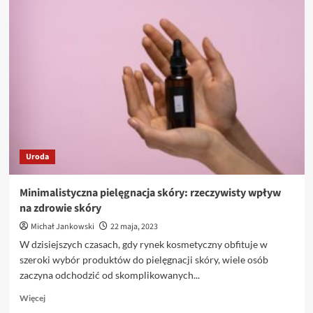
Czy
kosmetyki
naturalne
są
zawsze
lepsze?
Analiza
składników
i
efektów
Uroda
Minimalistyczna pielęgnacja skóry: rzeczywisty wpływ
na zdrowie skóry
Michał Jankowski
22 maja, 2023
W dzisiejszych czasach, gdy rynek kosmetyczny obfituje w
szeroki wybór produktów do pielęgnacji skóry, wiele osób
zaczyna odchodzić od skomplikowanych...
Dowiedz
Więcej
się