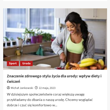
więcej
o
Minimalistyczna
pielęgnacja
skóry:
rzeczywisty
wpływ
na
zdrowie
skóry
Sport
Uroda
Znaczenie zdrowego stylu życia dla urody: wpływ diety i
ćwiczeń
Michał Jankowski
22 maja, 2023
W dzisiejszym społeczeństwie coraz większą uwagę
przykładamy do dbania o naszą urodę. Chcemy wyglądać
dobrze i czuć się komfortowo w...