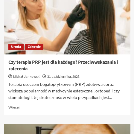
Ust:
Od
Naturalnych
po
Dramatyczne
Efekty
Uroda
Zdrowie
Czy terapia PRP jest dla każdego? Przeciwwskazania i
zalecenia
Michał Jankowski
31 października, 2023
Terapia osoczem bogatopłytkowym (PRP) zdobywa coraz
większą popularność w medycynie estetycznej, ortopedii czy
stomatologii. Jej skuteczność w wielu przypadkach jest...
Dowiedz
Więcej
się
więcej
o
Czy