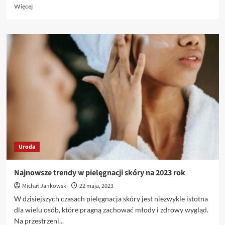
Dowiedz
Więcej
się
więcej
o
Znaczenie
zdrowego
stylu
życia
dla
urody:
wpływ
diety
i
ćwiczeń
Uroda
Najnowsze trendy w pielęgnacji skóry na 2023 rok
Michał Jankowski
22 maja, 2023
W dzisiejszych czasach pielęgnacja skóry jest niezwykle istotna
dla wielu osób, które pragną zachować młody i zdrowy wygląd.
Na przestrzeni...