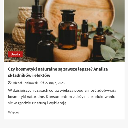
terapia
PRP
jest
dla
każdego?
Przeciwwskazania
i
zalecenia
Uroda
Czy kosmetyki naturalne są zawsze lepsze? Analiza
składników i efektów
Michał Jankowski
22 maja, 2023
W dzisiejszych czasach coraz większą popularność zdobywają
kosmetyki naturalne. Konsumentom zależy na produkowaniu
się w zgodzie z naturą i wybierają...
Dowiedz
Więcej
się
więcej
o