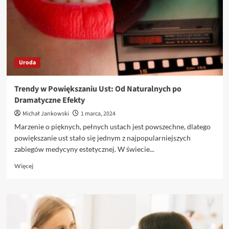
odpowiedniego
specjalistę?
Uroda
Trendy w Powiększaniu Ust: Od Naturalnych po
Dramatyczne Efekty
Michał Jankowski
1 marca, 2024
Marzenie o pięknych, pełnych ustach jest powszechne, dlatego
powiększanie ust stało się jednym z najpopularniejszych
zabiegów medycyny estetycznej. W świecie...
Dowiedz
Więcej
się
więcej
o
Trendy
w
Powiększaniu