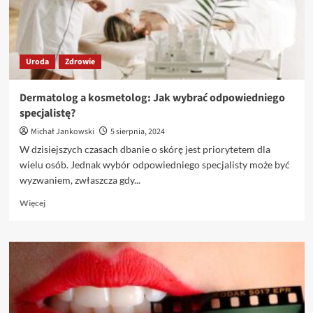
Uroda
Zdrowie
Dermatolog a kosmetolog: Jak wybrać odpowiedniego
specjalistę?
Michał Jankowski
5 sierpnia, 2024
W dzisiejszych czasach dbanie o skórę jest priorytetem dla
wielu osób. Jednak wybór odpowiedniego specjalisty może być
wyzwaniem, zwłaszcza gdy...
Dowiedz
Więcej
się
więcej
o
Dermatolog
a
kosmetolog:
Jak
wybrać