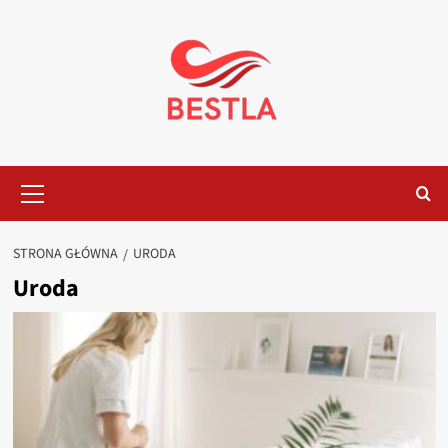
Przejdź
do
treści
Menu
główne
STRONA GŁÓWNA
URODA
Uroda