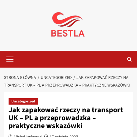
Przejdź
do
treści
Menu
główne
STRONA GŁÓWNA
UNCATEGORIZED
JAK ZAPAKOWAĆ RZECZY NA
TRANSPORT UK – PL A PRZEPROWADZKA – PRAKTYCZNE WSKAZÓWKI
Uncategorized
Jak zapakować rzeczy na transport
UK – PL a przeprowadzka –
praktyczne wskazówki
Michał Jankowski
17 kwietnia, 2025