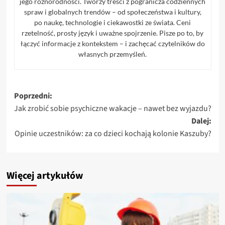
jego różnorodności. Tworzy treści z pogranicza codziennych
spraw i globalnych trendów – od społeczeństwa i kultury,
po naukę, technologie i ciekawostki ze świata. Ceni
rzetelność, prosty język i uważne spojrzenie. Pisze po to, by
łączyć informacje z kontekstem – i zachęcać czytelników do
własnych przemyśleń.
Zobacz
Poprzedni:
Jak zrobić sobie psychiczne wakacje – nawet bez wyjazdu?
wpisy
Dalej:
Opinie uczestników: za co dzieci kochają kolonie Kaszuby?
Więcej artykułów