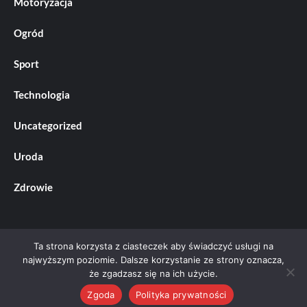
Motoryzacja
Ogród
Sport
Technologia
Uncategorized
Uroda
Zdrowie
Ta strona korzysta z ciasteczek aby świadczyć usługi na
najwyższym poziomie. Dalsze korzystanie ze strony oznacza,
że zgadzasz się na ich użycie.
Prawa autorskie &kopia; Wszelkie prawa zastrzeżone.
|
CoverNews
autorstwa AF themes
Zgoda
Polityka prywatności