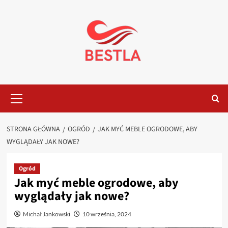
Przejdź
do
treści
Menu
główne
STRONA GŁÓWNA
OGRÓD
JAK MYĆ MEBLE OGRODOWE, ABY
WYGLĄDAŁY JAK NOWE?
Ogród
Jak myć meble ogrodowe, aby
wyglądały jak nowe?
Michał Jankowski
10 września, 2024