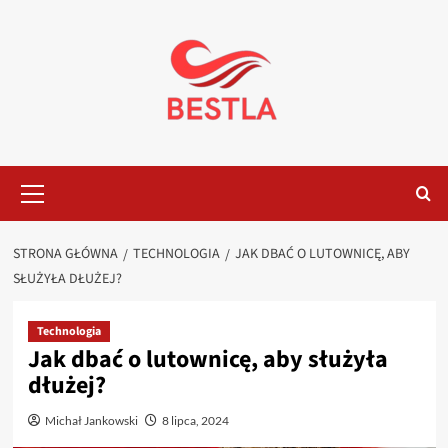
Przejdź
do
treści
Menu
główne
STRONA GŁÓWNA
TECHNOLOGIA
JAK DBAĆ O LUTOWNICĘ, ABY
SŁUŻYŁA DŁUŻEJ?
Technologia
Jak dbać o lutownicę, aby służyła
dłużej?
Michał Jankowski
8 lipca, 2024