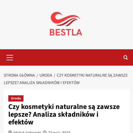
Przejdź
do
treści
Menu
główne
STRONA GŁÓWNA
URODA
CZY KOSMETYKI NATURALNE SĄ ZAWSZE
LEPSZE? ANALIZA SKŁADNIKÓW I EFEKTÓW
Uroda
Czy kosmetyki naturalne są zawsze
lepsze? Analiza składników i
efektów
Michał Jankowski
22 maja, 2023