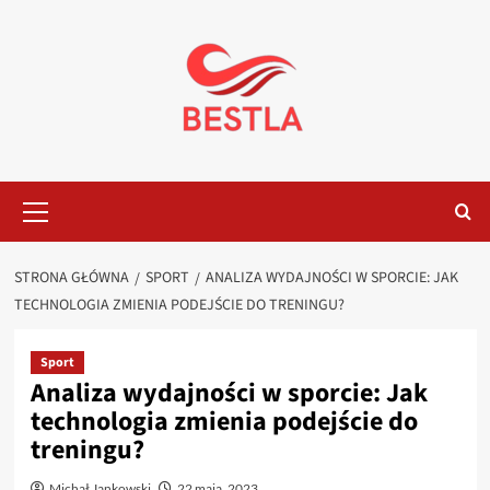
Przejdź
do
treści
Menu
główne
STRONA GŁÓWNA
SPORT
ANALIZA WYDAJNOŚCI W SPORCIE: JAK
TECHNOLOGIA ZMIENIA PODEJŚCIE DO TRENINGU?
Sport
Analiza wydajności w sporcie: Jak
technologia zmienia podejście do
treningu?
Michał Jankowski
22 maja, 2023