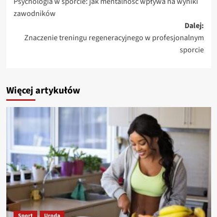
Psychologia w sporcie: jak mentalność wpływa na wyniki
wpisy
zawodników
Dalej:
Znaczenie treningu regeneracyjnego w profesjonalnym
sporcie
Więcej artykułów
Sport
Uroda