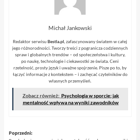
Michał Jankowski
Redaktor serwisu
Bestla.pl
, zafascynowany światem w całej
jego różnorodności. Tworzy treści z pogranicza codziennych
spraw i globalnych trendów – od społeczeństwa i kultury,
po naukę, technologie i ciekawostki ze świata. Ceni
rzetelność, prosty język i uważne spojrzenie. Pisze po to, by
łączyć informacje z kontekstem – i zachęcać czytelników do
własnych przemyśleń.
Zobacz również:
Psychologia w sporcie: jak
mentalność wpływa na wyniki zawodników
Zobacz
Poprzedni: