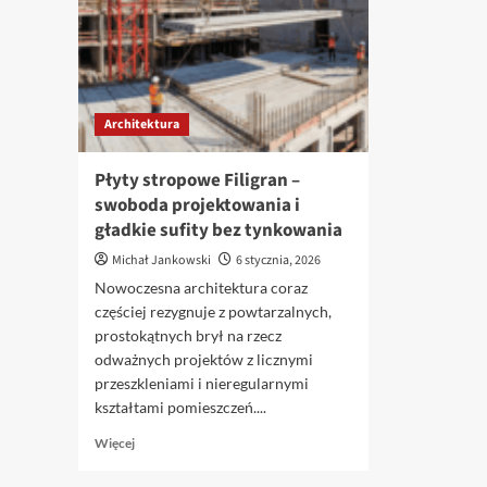
Architektura
Płyty stropowe Filigran –
swoboda projektowania i
gładkie sufity bez tynkowania
Michał Jankowski
6 stycznia, 2026
Nowoczesna architektura coraz
częściej rezygnuje z powtarzalnych,
prostokątnych brył na rzecz
odważnych projektów z licznymi
przeszkleniami i nieregularnymi
kształtami pomieszczeń....
Dowiedz
Więcej
się
więcej