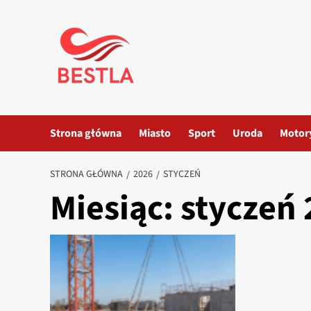
Przejdź
do
treści
Strona główna
Miasto
Sport
Uroda
Motor
STRONA GŁÓWNA
2026
STYCZEŃ
Miesiąc:
styczeń 