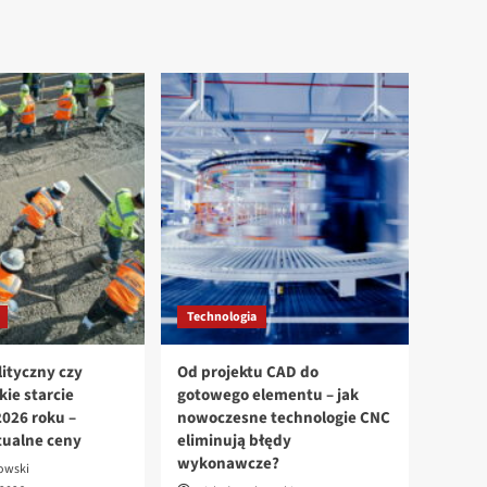
Technologia
ityczny czy
Od projektu CAD do
kie starcie
gotowego elementu – jak
026 roku –
nowoczesne technologie CNC
tualne ceny
eliminują błędy
wykonawcze?
owski