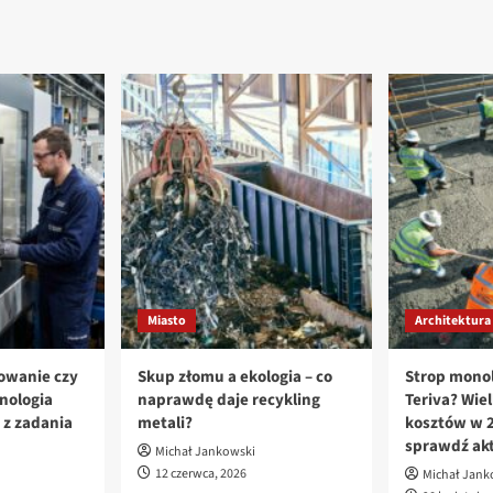
Miasto
Architektura
owanie czy
Skup złomu a ekologia – co
Strop monol
nologia
naprawdę daje recykling
Teriva? Wiel
z zadania
metali?
kosztów w 2
sprawdź ak
Michał Jankowski
12 czerwca, 2026
Michał Jank